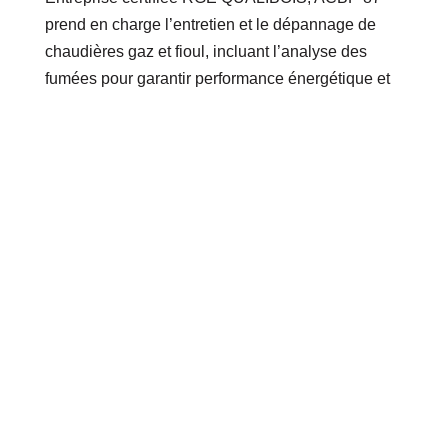
prend en charge l’entretien et le dépannage de
chaudières gaz et fioul, incluant l’analyse des
fumées pour garantir performance énergétique et
réduction des émissions. Nous installons et
entretenons également des chaudières à
condensation et assurons le ramonage de poêles
à bois et à granulés (stations techniques MCZ,
RED, Sergio Leoni, Brisach, Cadel, Freepoint,
Pegaso).
Plomberie de
qualité
Notre équipe de plombiers à Limoges propose
l’installation et la rénovation de salles de bains, la
pose de robinetterie, le remplacement de toilettes,