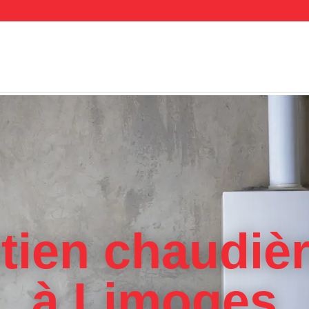
tien chaudiè
à Limoges