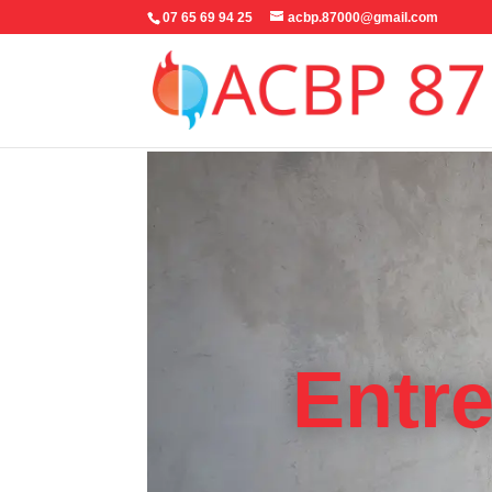
07 65 69 94 25
acbp.87000@gmail.com
Entre